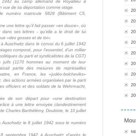
mai 1942 au camp allemand de Royallieu à
n vue de sa déportation comme otage.
20
 le numéro matricule 5828 (Bâtiment C5,
20
mme une lettre qu’il fait passer «en douce», où
dans ses lettres - qu’elle a le droit de lui
20
que «des gosses et de toi».
20
à Auschwitz dans le convoi du 6 juillet 1942
tages composé, pour l’essentiel, d’un millier
20
litiques du parti et syndicalistes de la CGT)
es juifs (1170 hommes au moment de leur
20
aisait partie des mesures de représailles
ttre, en France, les «judéo-bolcheviks»
20
r, des actions armées organisées par le parti
20
s officiers et des soldats de la Wehrmacht,
20
ée de son départ pour «une destination
grâce à une lettre envoyée clandestinement
e Charles Barthélémy, Doubiste, le 10 juillet
Mou
 à Auschwitz le 8 juillet 1942 sous le numéro
ht
18 septembre 1942 à Auschwitz d’après le