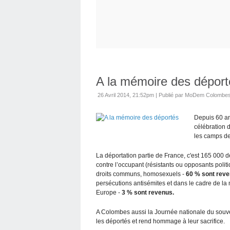
A la mémoire des déport
26 Avril 2014, 21:52pm
|
Publié par MoDem Colombe
Depuis 60 an
célébration 
les camps de
La déportation partie de France, c'est 165 000 
contre l’occupant (résistants ou opposants poli
droits communs, homosexuels -
60 % sont reve
persécutions antisémites et dans le cadre de la 
Europe -
3 % sont revenus.
A Colombes aussi la Journée nationale du souve
les déportés et rend hommage à leur sacrifice.