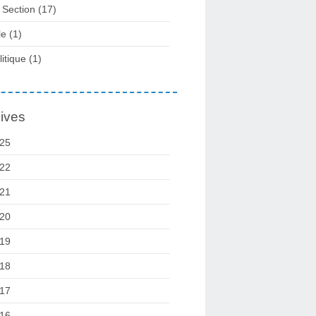
 Section
(17)
le
(1)
litique
(1)
ives
25
22
21
20
19
18
17
16