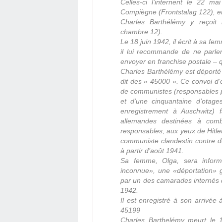
Celles-ci l’internent le 22 
Compiègne (Frontstalag 122), e
Charles Barthélémy y reçoit
chambre 12).
Le 18 juin 1942, il écrit à sa fe
il lui recommande de ne parler 
envoyer en franchise postale – 
Charles Barthélémy est déporté 
dit des « 45000 ». Ce convoi d’o
de communistes (responsables po
et d’une cinquantaine d’otag
enregistrement à Auschwitz) f
allemandes destinées à comba
responsables, aux yeux de Hitle
communiste clandestin contre de
à partir d’août 1941.
Sa femme, Olga, sera inform
inconnue», une «déportation» 
par un des camarades internés d
1942.
Il est enregistré à son arrivée
45199
Charles Barthelémy meurt le 