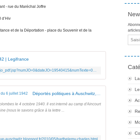
t - rue du Maréchal Joffre
News
l d’Hiv
Abonne
nce et de la Déportation - place du Souvenir et de la
article
Email
42 | Legifrance
Caté
http://www.legifrance.gouv.fr/jopdf/common/jo_pdf.jsp?numJO=0&dateJO=19540415&numTexte=03642&pageDebut=03642&pageFi
La
Le
Déportés politiques à Auschwitz, le convoi du 6 juillet 1942
Ac
olombes le 4 octobre 1940. Il est interné au camp d'Aincourt
ne (nous le savons grâce à la lettre ...
Re
Mo
Co
tique-auschwitz.blogspot.fr/2010/05/barthelemy-charles.html