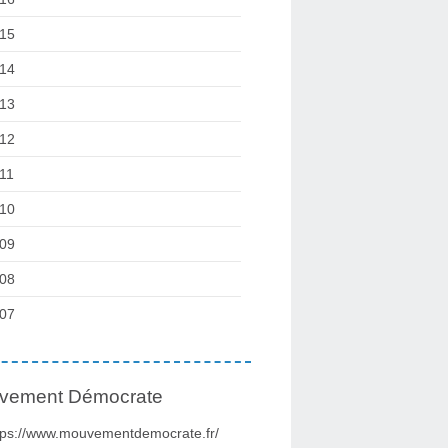
15
14
13
12
11
10
09
08
07
vement Démocrate
tps://www.mouvementdemocrate.fr/