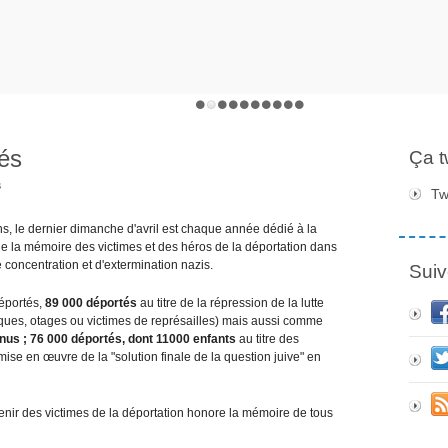
és
Ça 
s
Tw
s, le dernier dimanche d'avril est chaque année dédié à la
de la mémoire des victimes et des héros de la déportation dans
 concentration et d'extermination nazis.
Suiv
déportés,
89 000 déportés
au titre de la répression de la lutte
tiques, otages ou victimes de représailles) mais aussi comme
nus ;
7
6 000 déportés, dont 11000 enfants
au titre des
mise en œuvre de la "solution finale de la question juive" en
nir des victimes de la déportation honore la mémoire de tous