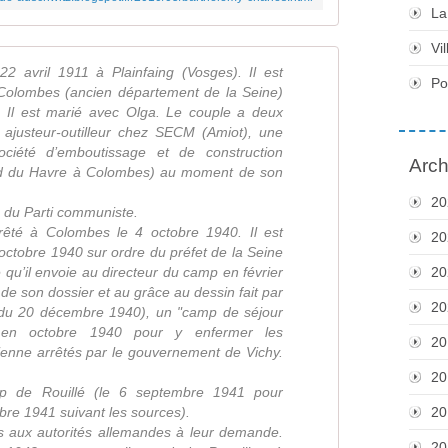
La
Vil
2 avril 1911 à Plainfaing (Vosges). Il est
Po
 Colombes (ancien département de la Seine)
 Il est marié avec Olga. Le couple a deux
t ajusteur-outilleur chez SECM (Amiot), une
société d’emboutissage et de construction
Arch
d du Havre à Colombes) au moment de son
20
 du Parti communiste.
rrêté à Colombes le 4 octobre 1940. Il est
20
 octobre 1940 sur ordre du préfet de la Seine
e qu’il envoie au directeur du camp en février
20
de son dossier et au grâce au dessin fait par
20
du 20 décembre 1940), un "camp de séjour
nt en octobre 1940 pour y enfermer les
20
ienne arrêtés par le gouvernement de Vichy.
20
mp de Rouillé (le 6 septembre 1941 pour
bre 1941 suivant les sources).
20
is aux autorités allemandes à leur demande.
20