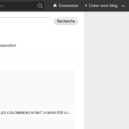
Connexion
+
Créer mon blog
opposition.
STOP BÉTON !
J-200 : BILAN DE FIN MANDAT DU MAIRE : LES COLOMBIENS N’ONT JAMAIS ÉTÉ AUSSI MAL TRAITÉS ET MÉPRISÉS