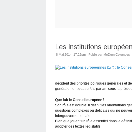
Les institutions europée
8 Mai 2014, 17:22pm
|
Publié par MoDem Colombes
décident des priorités politiques générales et d
généralement quatre fois par an, sous la prési
Que fait le Conseil européen?
Son rôle est double: il définit les orientations gé
questions complexes ou délicates qui ne peuvent
intergouvernementale.
Bien que jouant un rôle essentiel dans la définitio
adopter des textes législatifs.