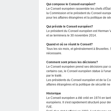
Qui compose le Conseil européen?
Le Conseil européen rassemble les chefs d'État
la Commission et le président du Conseil europé
pour les affaires étrangères et la politique de sé
Qui préside le Conseil européen?
Le président du Conseil européen est Herman 
et se terminera le 30 novembre 2014.
Quand et où se réunit le Conseil?
Tous les six mois, et généralement à Bruxelles.
nécessaire.
Comment sont prises les décisions?
Le Conseil européen prend ses décisions par con
certains cas, le Conseil européen statue à l'unan
par le traité.
Les présidents du Conseil européen et de la Com
affaires étrangères et la politique de sécurité ne
Historique
Le Conseil européen a été créé en 1974 en tant 
européens. Il s'est rapidement structuré pour deve
l'UE.