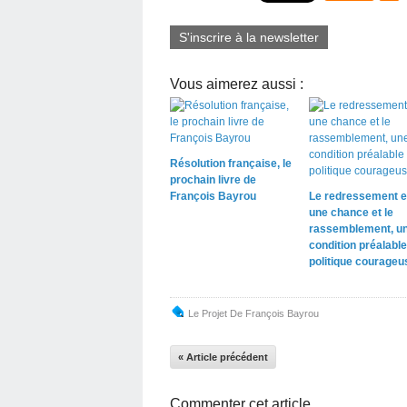
S'inscrire à la newsletter
Vous aimerez aussi :
Résolution française, le
prochain livre de
François Bayrou
Le redressement e
une chance et le
rassemblement, u
condition préalable
politique courageu
Le Projet De François Bayrou
« Article précédent
Commenter cet article