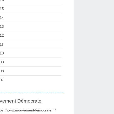
15
14
13
12
11
10
09
08
07
vement Démocrate
tps://www.mouvementdemocrate.fr/