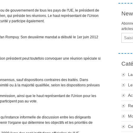
 ou de gouvernement de tous les pays de l'UE, le président de
News
en, qui préside les réunions. Le haut représentant de l'Union
curité y participe également.
Abonne
article
Email
Van Rompuy. Son deuxième mandat a débuté le 1er juin 2012
 Son président peut toutefois convoquer une réunion spéciale si
Caté
La
sensus, sauf dispositions contraires des traités. Dans
Le
imité ou à la majorité qualifiée, selon les dispositions prévues
Ac
mission, ainsi que le haut représentant de l'Union pour les
 participent pas au vote.
Re
Mo
qu'instance informelle de discussion entre les dirigeants
nir l'organe qui détermine les objectifs et les priorités de
Co