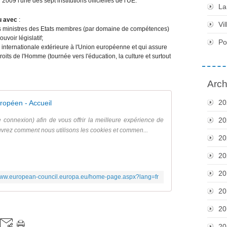
 2009 l'une des sept institutions officielles de l'UE.
La
u avec
:
Vil
les ministres des Etats membres (par domaine de compétences)
uvoir législatif;
Po
n internationale extérieure à l'Union européenne et qui assure
oits de l'Homme (tournée vers l'éducation, la culture et surtout
Arch
20
ropéen - Accueil
20
connexion) afin de vous offrir la meilleure expérience de
uvrez comment nous utilisons les cookies et commen...
20
20
20
/www.european-council.europa.eu/home-page.aspx?lang=fr
20
20
20