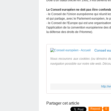
Doté d'un statut officiel en 1992, il est devenu en
Le Conseil européen ne doit pas être confond
- le Conseil de l'Union européenne qui réunit 
et qui partage, avec le Parlement européen, le po
- le Conseil de l'Europe qui est une organisatio
l'application de la convention européenne des dr
la défense des droits de l'Homme).
Conseil eu
Nous recourons aux cookies (ou témoins de 
navigation possible sur notre site web. Déco
http:/
Partager cet article
Repost
0