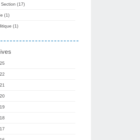
 Section
(17)
le
(1)
litique
(1)
ives
25
22
21
20
19
18
17
16