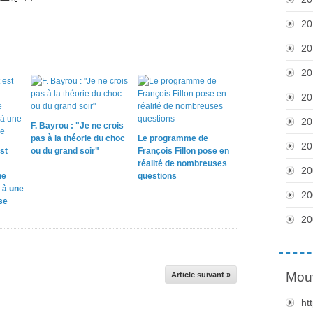
20
20
20
20
20
F. Bayrou : "Je ne crois
pas à la théorie du choc
Le programme de
20
st
ou du grand soir"
François Fillon pose en
réalité de nombreuses
20
ne
questions
 à une
20
se
20
Mou
Article suivant »
ht