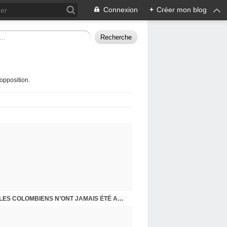
Connexion
+
Créer mon blog
opposition.
STOP BÉTON !
J-200 : BILAN DE FIN MANDAT DU MAIRE : LES COLOMBIENS N’ONT JAMAIS ÉTÉ AUSSI MAL TRAITÉS ET MÉPRISÉS