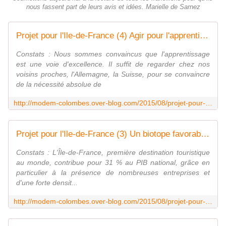
nous fassent part de leurs avis et idées. Marielle de Sarnez
Projet pour l'Ile-de-France (4) Agir pour l'apprentissage - Le Blog du MoDem de Colombes
Constats : Nous sommes convaincus que l'apprentissage
est une voie d'excellence. Il suffit de regarder chez nos
voisins proches, l'Allemagne, la Suisse, pour se convaincre
de la nécessité absolue de
http://modem-colombes.over-blog.com/2015/08/projet-pour-l-ile-de-france-4-agir-pour-l-apprentissage.html
Projet pour l'Ile-de-France (3) Un biotope favorable aux entreprises - Le Blog du MoDem de Colombes
Constats : L'Île-de-France, première destination touristique
au monde, contribue pour 31 % au PIB national, grâce en
particulier à la présence de nombreuses entreprises et
d'une forte densit...
http://modem-colombes.over-blog.com/2015/08/projet-pour-l-ile-de-france-3-un-biotope-favorable-aux-entreprises.html