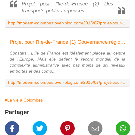
Projet pour l'Ile-de-France (2) Des
transports publics repensés
http://modem-colombes.over-blog.com/2015/07/projet-pour-l-ile-de-france-2-des-transports-publics-repenses.html
Projet pour l'Ile-de-France (1) Gouvernance régionale, Grand Paris et Métropole - Le Blog du MoDem de Colombes
Constats : L'île de France est idéalement placée au centre
de l'Europe. Mais elle détient le record mondial de la
complexité administrative avec pas moins de six niveaux
emboîtés et des comp...
http://modem-colombes.over-blog.com/2015/07/projet-pour-l-ile-de-france-1-gouvernance-regionale-grand-paris-et-metropole.html
#La vie à Colombes
Partager