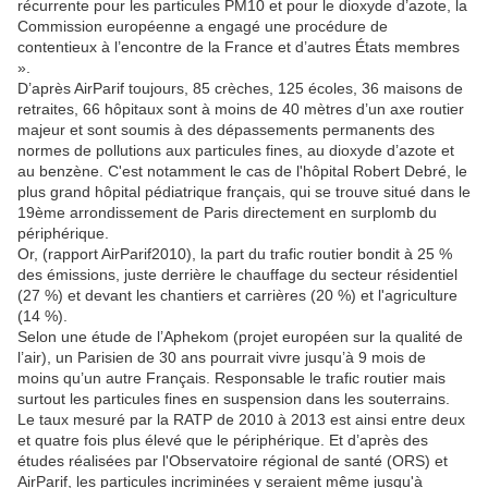
récurrente pour les particules PM10 et pour le dioxyde d’azote, la
Commission européenne a engagé une procédure de
contentieux à l’encontre de la France et d’autres États membres
».
D’après AirParif toujours, 85 crèches, 125 écoles, 36 maisons de
retraites, 66 hôpitaux sont à moins de 40 mètres d’un axe routier
majeur et sont soumis à des dépassements permanents des
normes de pollutions aux particules fines, au dioxyde d’azote et
au benzène. C'est notamment le cas de l'hôpital Robert Debré, le
plus grand hôpital pédiatrique français, qui se trouve situé dans le
19ème arrondissement de Paris directement en surplomb du
périphérique.
Or, (rapport AirParif2010), la part du trafic routier bondit à 25 %
des émissions, juste derrière le chauffage du secteur résidentiel
(27 %) et devant les chantiers et carrières (20 %) et l'agriculture
(14 %).
Selon une étude de l’Aphekom (projet européen sur la qualité de
l’air), un Parisien de 30 ans pourrait vivre jusqu’à 9 mois de
moins qu’un autre Français. Responsable le trafic routier mais
surtout les particules fines en suspension dans les souterrains.
Le taux mesuré par la RATP de 2010 à 2013 est ainsi entre deux
et quatre fois plus élevé que le périphérique. Et d’après des
études réalisées par l'Observatoire régional de santé (ORS) et
AirParif, les particules incriminées y seraient même jusqu'à