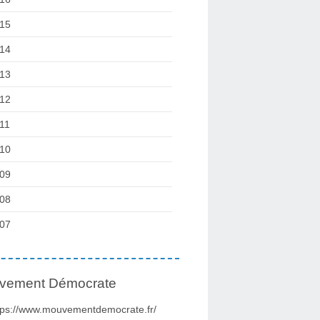
15
14
13
12
11
10
09
08
07
vement Démocrate
tps://www.mouvementdemocrate.fr/