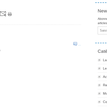
News
Abonne
article
Email
…
s
Caté
La
Le
Ac
Re
Mo
Co