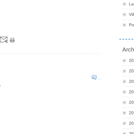
La
Vil
Po
Arch
20
20
…
20
s
20
20
20
20
20