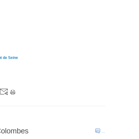
t de Seine
 Colombes
…