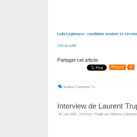
Leila Leghmara - candidate modem 1e circons
Lire la suite
Partager cet article
Repost
0
Modem Colombes Tv
Interview de Laurent Tru
28 Juin 2007, 19:07pm
|
Publié par MoDem-Colombe