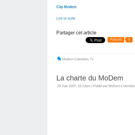
Clip Modem
Lire la suite
Partager cet article
Repost
0
Modem Colombes Tv
La charte du MoDem
29 Juin 2007, 16:13pm
|
Publié par MoDem-Colombe