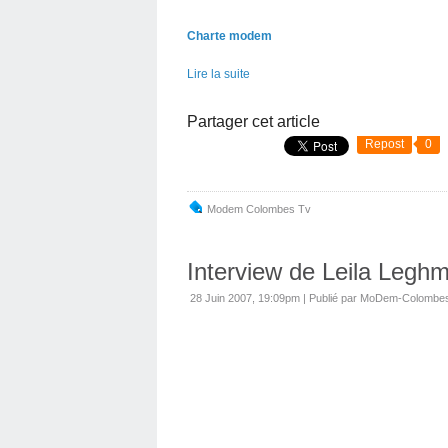
Charte modem
Lire la suite
Partager cet article
Repost
0
Modem Colombes Tv
Interview de Leila Legh
28 Juin 2007, 19:09pm
|
Publié par MoDem-Colombe