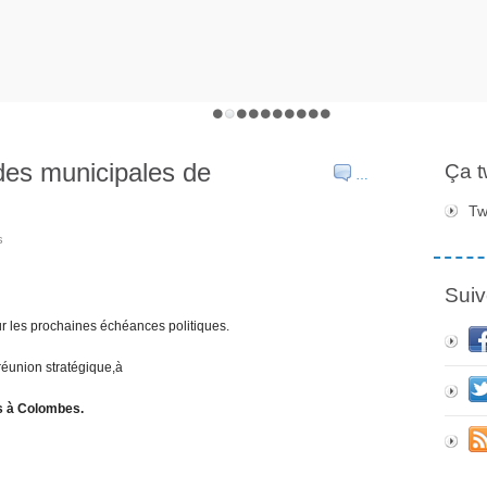
des municipales de
Ça 
…
Tw
s
Suiv
les prochaines échéances politiques.
 réunion stratégique,à
es à Colombes.