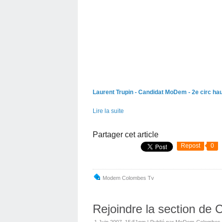
Laurent Trupin - Candidat MoDem - 2e circ hau
Lire la suite
Partager cet article
Repost
0
Modem Colombes Tv
Rejoindre la section de
1 Juin 2007, 15:51pm
|
Publié par MoDem-Colombes