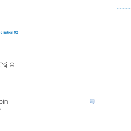
cription 92
pin
…
s