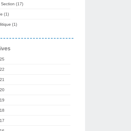
 Section
(17)
le
(1)
litique
(1)
ives
25
22
21
20
19
18
17
16