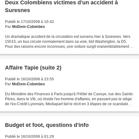
Deux Colombiens victimes d'un accident à
Suresnes
Publié le 17/10/2008 à 10:42
Par
MoDem-Colombes
Un dramatique accident de la circulation est survenu hier à Suresnes. Vers
15h15, un bus circule normalement dans sa voie, bld Washington, la D5.
Pour des raisons encore inconnues, une voiture surgit vraisemblablement à
très vive allure. A bord, 2 habitants...
Affaire Tapie (suite 2)
Publié le 16/10/2008 à 23:55
Par
MoDem-Colombes
Du Ministère des Finances à Paris jusqu'à l'Hôtel de Cavoye, rue des Saints-
Pères, dans le VIè, où réside l'ex-homme d'affaires, en passant pas le siège
de l'ex-Crédit Lyonnais, Mediapart fait le récit en 3 étapes de ce scandale
d'Etat, qui ne cesse de...
Budget et foot, questions d'info
Publié le 16/10/2008 à 01:29