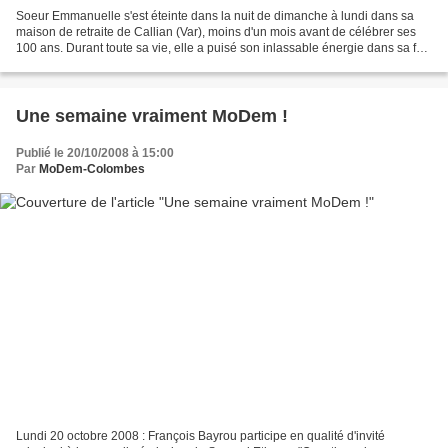
Soeur Emmanuelle s'est éteinte dans la nuit de dimanche à lundi dans sa
maison de retraite de Callian (Var), moins d'un mois avant de célébrer ses
100 ans. Durant toute sa vie, elle a puisé son inlassable énergie dans sa foi
en Dieu et comme elle l’affirmait...
Une semaine vraiment MoDem !
Publié le 20/10/2008 à 15:00
Par
MoDem-Colombes
Lundi 20 octobre 2008 : François Bayrou participe en qualité d'invité