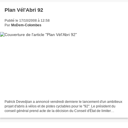
Plan Vél'Abri 92
Publié le 17/10/2008 à 12:58
Par
MoDem-Colombes
Patrick Devedjian a annoncé vendredi derniere le lancement d'un ambitieux
projet d'abris à vélos et de pistes cyclables pour le "92". Le président du
conseil général prend acte de la décision du Conseil d'État de limiter
l'extension de Vélib' aux communes...