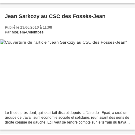
Mouvement Démocrate des...
Jean Sarkozy au CSC des Fossés-Jean
Publié le 23/06/2010 à 11:08
Par
MoDem-Colombes
Le fils du président, qui s’est fait discret depuis l’affaire de l’Epad, a créé un
groupe de travail sur l’économie sociale et solidaire, réunissant des gens de
droite comme de gauche. Et il veut se rendre compte sur le terrain du travail
effectué dans...