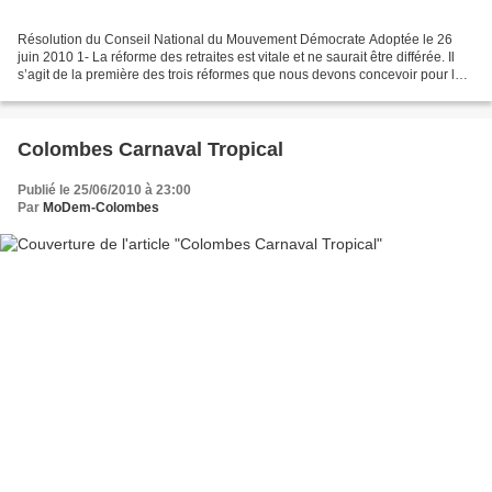
Résolution du Conseil National du Mouvement Démocrate Adoptée le 26
juin 2010 1- La réforme des retraites est vitale et ne saurait être différée. Il
s’agit de la première des trois réformes que nous devons concevoir pour la
France, retraites, santé et...
Colombes Carnaval Tropical
Publié le 25/06/2010 à 23:00
Par
MoDem-Colombes