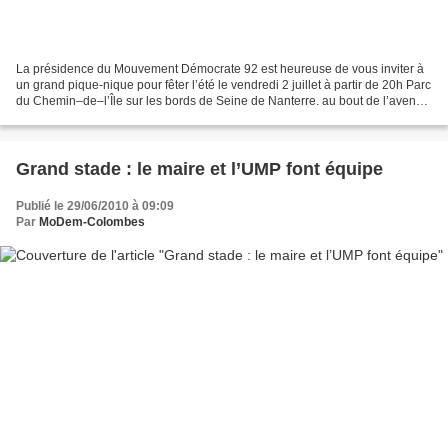
La présidence du Mouvement Démocrate 92 est heureuse de vous inviter à
un grand pique-nique pour fêter l’été le vendredi 2 juillet à partir de 20h Parc
du Chemin–de–l’Île sur les bords de Seine de Nanterre. au bout de l’avenue
Hoche sur la droite, face...
Grand stade : le maire et l’UMP font équipe
Publié le 29/06/2010 à 09:09
Par
MoDem-Colombes