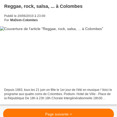
Reggae, rock, salsa, ... à Colombes
Publié le 20/06/2010 à 23:00
Par
MoDem-Colombes
Depuis 1983, tous les 21 juin on fête le 1er jour de l'été en musique ! Voici le
programe aux quatre coins de Colombes. Podium- Hotel de Ville - Place de
la République De 18h à 23h 18h Chorale Intergénérationnelle 18h30
Salsados (danse) 18h45 Nelson Palacios...
Page suivante >