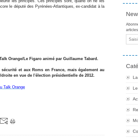
heurte les principes. Ces principes sont, quand on ne les
ncore le député des Pyrénées-Atlantiques, ex-candidat à la
News
Abonne
article
Email
u Talk Orange/Le Figaro animé par Guillaume Tabard.
Caté
la sécurité et aux Roms en France, mais également au
roite en vue de l'élection présidentielle de 2012.
La
 du Talk Orange
Le
Ac
Re
Mo
Co