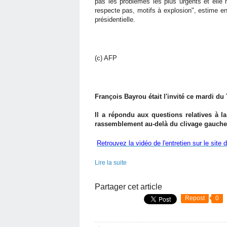
pas les problèmes les plus urgents et elle 
respecte pas, motifs à explosion", estime e
présidentielle.
(c) AFP
François Bayrou était l'invité ce mardi d
Il a répondu aux questions relatives à 
rassemblement au-delà du clivage gauche/d
Retrouvez la vidéo de l'entretien sur le site
Lire la suite
Partager cet article
Repost
0