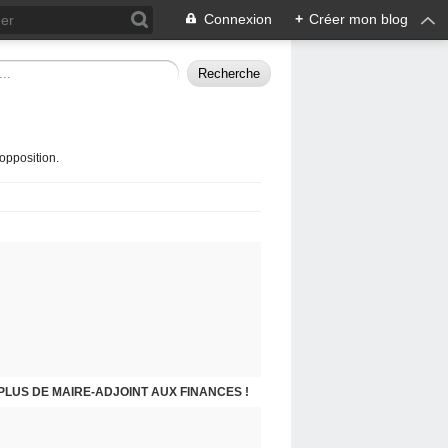
Connexion
+
Créer mon blog
opposition.
 PLUS DE MAIRE-ADJOINT AUX FINANCES !
EN DE COLOMBES AU PRÉSIDENT MACRON