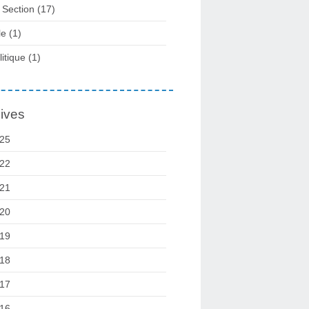
 Section
(17)
le
(1)
litique
(1)
ives
25
22
21
20
19
18
17
16