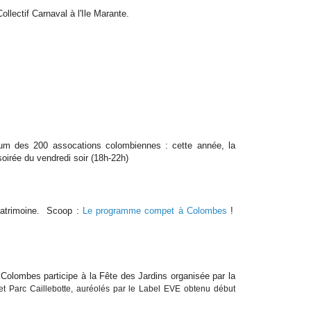
ollectif Carnaval à l'Ile Marante.
um des 200 assocations colombiennes : cette année, la
oirée du vendredi soir (18h-22h)
Patrimoine. Scoop :
Le programme compet à Colombes
!
 Colombes participe à la Fête des Jardins organisée par la
t Parc Caillebotte, auréolés par le Label EVE obtenu début