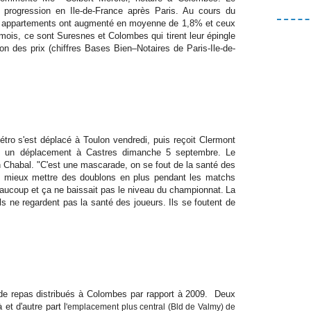
 progression en Ile-de-France après Paris. Au cours du
des appartements ont augmenté en moyenne de 1,8% et ceux
mois, ce sont Suresnes et Colombes qui tirent leur épingle
 des prix (chiffres Bases Bien–Notaires de Paris-Ile-de-
étro s'est déplacé à Toulon vendredi, puis reçoit Clermont
t un déplacement à Castres dimanche 5 septembre. Le
n Chabal. "C'est une mascarade, on se fout de la santé des
ait mieux mettre des doublons en plus pendant les matchs
beaucoup et ça ne baissait pas le niveau du championnat.
La
, ils ne regardent pas la santé des joueurs. Ils se foutent de
de repas distribués à Colombes par rapport à 2009. Deux
 et d'autre part l
'emplacement plus central (Bld de Valmy) de