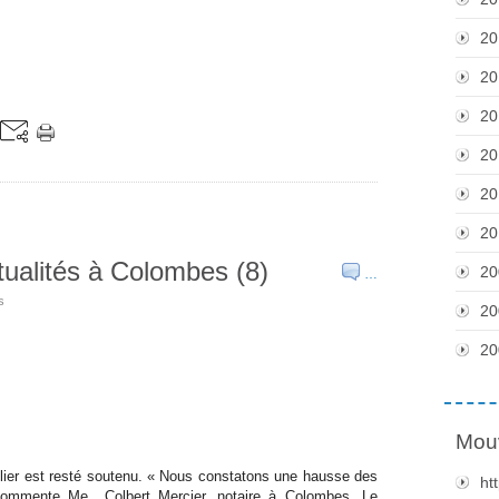
20
20
20
20
20
20
ctualités à Colombes (8)
20
…
s
20
20
Mou
bilier est resté soutenu. « Nous constatons une hausse des
ht
 commente Me Colbert Mercier, notaire à Colombes. Le