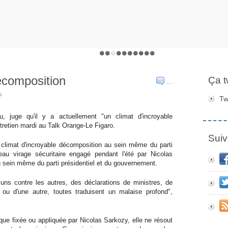
écomposition
Ça 
…
s
Tw
 juge qu'il y a actuellement "un climat d'incroyable
tretien mardi au Talk Orange-Le Figaro.
Suiv
 le climat d'incroyable décomposition au sein même du parti
uveau virage sécuritaire engagé pendant l'été par Nicolas
u sein même du parti présidentiel et du gouvernement.
 uns contre les autres, des déclarations de ministres, de
ou d'une autre, toutes traduisent un malaise profond",
ique fixée ou appliquée par Nicolas Sarkozy, elle ne résout