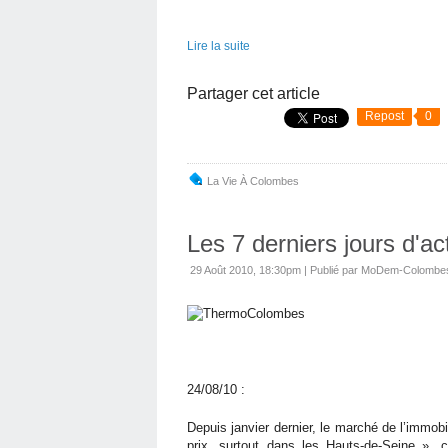
Lire la suite
Partager cet article
Repost
0
La Vie À Colombes
Les 7 derniers jours d'a
29 Août 2010, 18:30pm
|
Publié par MoDem-Colombe
24/08/10 :
Depuis janvier dernier, le marché de l’immo
prix, surtout dans les Hauts-de-Seine »,