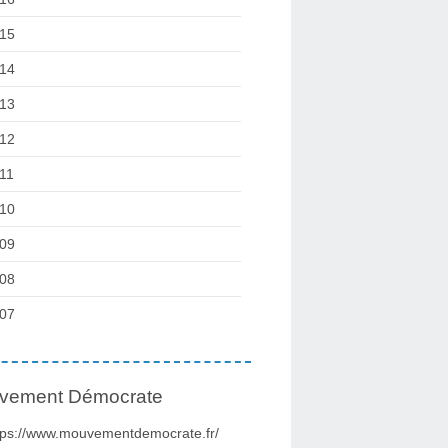
15
14
13
12
11
10
09
08
07
vement Démocrate
tps://www.mouvementdemocrate.fr/