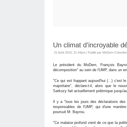
Un climat d'incroyable d
31 Août 2010, 21:44pm
|
Publié par MoDem-Colombe
Le président du MoDem, François Bayrou,
décomposition" au sein de l'UMP, dans un en
"Ce qui est frappant aujourd'hui (...) c'est
majoritaire", déclare-t-il, alors que le no
Sarkozy fait actuellement polémique jusqu'a
Il y a "tous les jours des déclarations des
responsables de l'UMP, qui d'une manière 
poursuit M. Bayrou.
"Ce malaise profond vient de ce que la polit