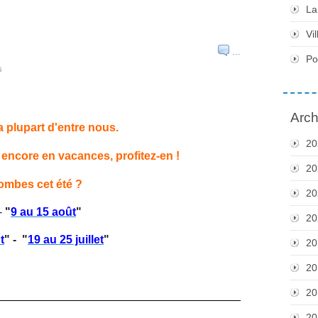
La
Vil
…
Po
s
Arch
la plupart d'entre nous.
20
 encore en vacances, profitez-en !
20
lombes cet été ?
20
-
"
9 au 15 août
"
20
t
" -
"
19 au 25 juillet
"
20
20
20
______________________________________
20