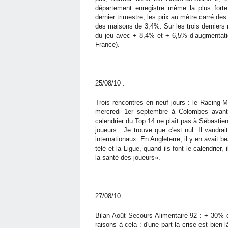
département enregistre même la plus forte
dernier trimestre, les prix au mètre carré 
des maisons de 3,4%. Sur les trois derniers 
du jeu avec + 8,4% et + 6,5% d’augmentation
France).
25/08/10 :
Trois rencontres en neuf jours : le Racing-M
mercredi 1er septembre à Colombes avan
calendrier du Top 14 ne plaît pas à Sébastie
joueurs.
Je trouve que c'est nul. Il vaudr
internationaux. En Angleterre, il y en avait 
télé et la Ligue, quand ils font le calendrier
la santé des joueurs».
27/08/10 :
Bilan Août Secours Alimentaire 92 : + 30% 
raisons à cela : d'une part la crise est bien là