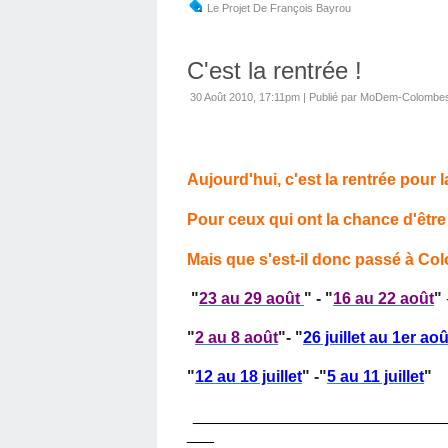
Le Projet De François Bayrou
C'est la rentrée !
30 Août 2010, 17:11pm
|
Publié par MoDem-Colombe
Aujourd'hui, c'est la rentrée pour 
Pour ceux qui ont la chance d'être
Mais que s'est-il donc passé à Co
"
23 au 29 août
" - "
16 au 22 août
"
"
2 au 8 août
"-
"
26 juillet au 1er aoû
"
12 au 18 juillet
" -
"
5 au 11 juillet
"
____________________________
___