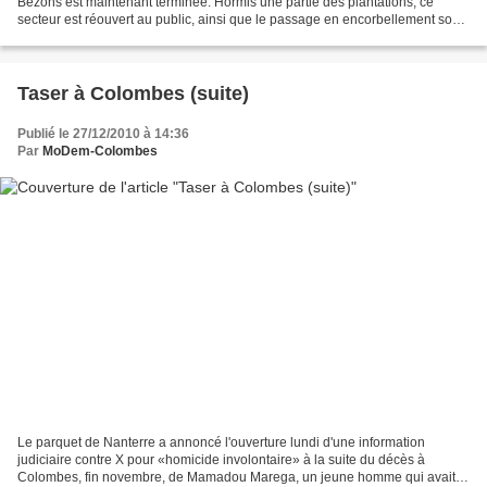
Bezons est maintenant terminée. Hormis une partie des plantations, ce
secteur est réouvert au public, ainsi que le passage en encorbellement sous
le pont de Bezons. Les piétons et...
Taser à Colombes (suite)
Publié le 27/12/2010 à 14:36
Par
MoDem-Colombes
Le parquet de Nanterre a annoncé l'ouverture lundi d'une information
judiciaire contre X pour «homicide involontaire» à la suite du décès à
Colombes, fin novembre, de Mamadou Marega, un jeune homme qui avait