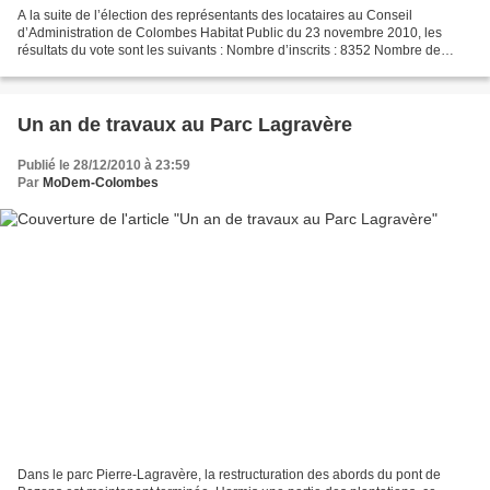
A la suite de l’élection des représentants des locataires au Conseil
d’Administration de Colombes Habitat Public du 23 novembre 2010, les
résultats du vote sont les suivants : Nombre d’inscrits : 8352 Nombre de
votants : 1804 Nuls ou blancs : 59 Suffrages...
Un an de travaux au Parc Lagravère
Publié le 28/12/2010 à 23:59
Par
MoDem-Colombes
Dans le parc Pierre-Lagravère, la restructuration des abords du pont de