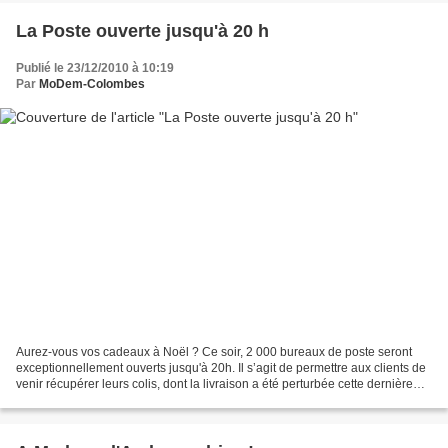
La Poste ouverte jusqu'à 20 h
Publié le 23/12/2010 à 10:19
Par
MoDem-Colombes
Aurez-vous vos cadeaux à Noël ? Ce soir, 2 000 bureaux de poste seront
exceptionnellement ouverts jusqu'à 20h. Il s’agit de permettre aux clients de
venir récupérer leurs colis, dont la livraison a été perturbée cette dernière
semaine à cause des intempéries....