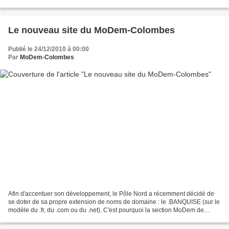
reçu deux décharges du pistolet à impulsions...
Le nouveau site du MoDem-Colombes
Publié le 24/12/2010 à 00:00
Par
MoDem-Colombes
Afin d'accentuer son développement, le Pôle Nord a récemment décidé de
se doter de sa propre extension de noms de domaine : le .BANQUISE (sur le
modèle du .fr, du .com ou du .net). C'est pourquoi la section MoDem de
Colombes a récemment décidé d'acheter...