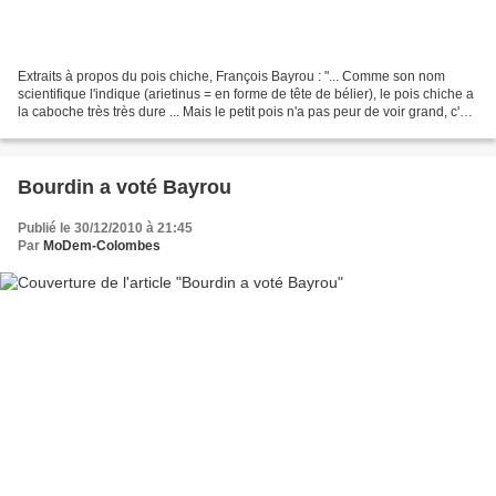
Extraits à propos du pois chiche, François Bayrou : "... Comme son nom
scientifique l'indique (arietinus = en forme de tête de bélier), le pois chiche a
la caboche très très dure ... Mais le petit pois n'a pas peur de voir grand, c'est
ainsi. Chiche !"...
Bourdin a voté Bayrou
Publié le 30/12/2010 à 21:45
Par
MoDem-Colombes