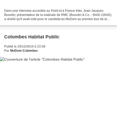
Dans une interview accordée au Point et à France Inter, Jean-Jacques
Bourdin, présentateur de la matinale de RMC (Bourdin & Co. - 6h00-10h00),
a révélé qu'il avait voté pour le candidat du MoDem au premier tour de la
présidentielle de 2007. « Je ne suis...
Colombes Habitat Public
Publié le 29/12/2010 à 23:59
Par
MoDem-Colombes