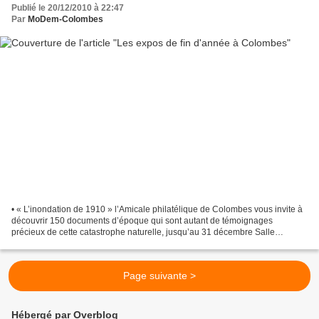
Publié le 20/12/2010 à 22:47
Par
MoDem-Colombes
• « L’inondation de 1910 » l’Amicale philatélique de Colombes vous invite à
découvrir 150 documents d’époque qui sont autant de témoignages
précieux de cette catastrophe naturelle, jusqu’au 31 décembre Salle
polyvalente d u Centre Nature du lundi au vendredi...
Page suivante >
Hébergé par Overblog