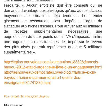
100 milliards sur une année ».
Fiscalité
.
« Aucun effort ne doit être consenti qui ne
demande davantage aux privilégiés qu'aux autres, classes
moyennes aux situations déjà tendues... Le premier
gisement de ressources, c'est l'impôt. Il s'agira de
s'attaquer aux niches fiscales. Pour arriver aux 40 milliards
de recettes supplémentaires nécessaires, une
augmentation de deux points de la TVA s'imposera. Enfin,
une augmentation des tranches de l'impôt sur le revenu
des plus aisés pourrait représenter quelque 5 milliards
supplémentaires ».
http://leplus.nouvelobs.com/contribution/183326;francois-
bayrou-2012-etat-d-urgence-le-livre-d-un-engagement.html
http://lesnouveauxdemocrates.over-blog.fr/article-exclu-
bayrou-l-homme-qui-murmurait-a-l-oreille-des-
enseignants-81741376.html
#Le projet de François Bayrou
Partager