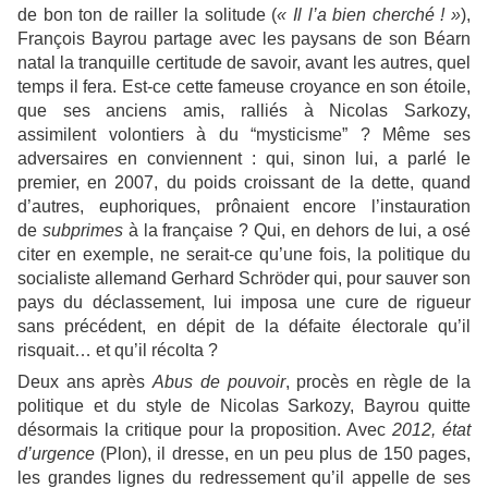
de bon ton de railler la solitude (
« Il l’a bien cherché ! »
),
François Bayrou partage avec les paysans de son Béarn
natal la tranquille certitude de savoir, avant les autres, quel
temps il fera. Est-ce cette fameuse croyance en son étoile,
que ses anciens amis, ralliés à Nicolas Sarkozy,
assimilent volontiers à du “mysticisme” ? Même ses
adversaires en conviennent : qui, sinon lui, a parlé le
premier, en 2007, du poids croissant de la dette, quand
d’autres, euphoriques, prônaient encore l’instauration
de
subprimes
à la française ? Qui, en dehors de lui, a osé
citer en exemple, ne serait-ce qu’une fois, la politique du
socialiste allemand Gerhard Schröder qui, pour sauver son
pays du déclassement, lui imposa une cure de rigueur
sans précédent, en dépit de la défaite électorale qu’il
risquait… et qu’il récolta ?
Deux ans après
Abus de pouvoir
, procès en règle de la
politique et du style de Nicolas Sarkozy, Bayrou quitte
désormais la critique pour la proposition. Avec
2012, état
d’urgence
(Plon), il dresse, en un peu plus de 150 pages,
les grandes lignes du redressement qu’il appelle de ses