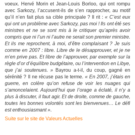
voeux. Hervé Morin et Jean-Louis Borloo, qui ont rompu
avec Sarkozy, l’accusent-ils de s’en rapprocher, au motif
qu’il n’en fait plus sa cible principale ? Il rit :
« C’est eux
qui ont un problème avec Sarkozy, pas moi ! Ils ont été ses
ministres et ne se sont mis à le critiquer qu’après avoir
compris que ni l’un ni l’autre ne serait son premier ministre.
Et ils me reprochent, à moi, d’être complaisant ? Je suis
comme en 2007 : libre. Libre de le désapprouver, et je ne
m’en prive pas. Et libre de l’approuver, par exemple sur la
règle d’or d’équilibre budgétaire, ou l’intervention en Libye,
que j’ai soutenues. »
Bayrou a-t-il, du coup, gagné en
sérénité ? Il ne récuse pas le terme.
« En 2007, j’étais en
guerre, en colère qu’on refuse de voir les nuages qui
s’amoncelaient. Aujourd’hui que l’orage a éclaté, il n’y a
plus à discuter, il faut agir. Et de droite, comme de gauche,
toutes les bonnes volontés sont les bienvenues… Le défi
est enthousiasmant »
.
Suite sur le site de Valeurs Actuelles