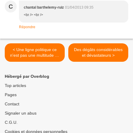
C
chantal barthelemy-ruiz
01/04/2013 09:35
<br /> <br />
Répondre
< Une ligne politique ce
Des dégâts considérables
n'est pas une multitude de
et dévastateurs >
mesures énumérées
Hébergé par Overblog
Top articles
Pages
Contact
Signaler un abus
C.G.U.
Cookies et données personnelles