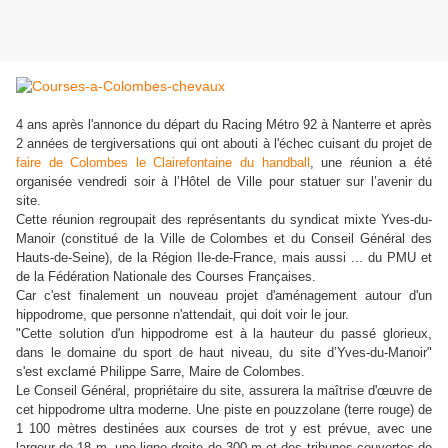
4 ans après l'annonce du départ du Racing Métro 92 à Nanterre et après
2 années de tergiversations qui ont abouti à l'échec cuisant du projet de
faire de Colombes le Clairefontaine du handball
, une réunion a été
organisée vendredi soir à l’Hôtel de Ville pour statuer sur l’avenir du
site.
Cette réunion regroupait des représentants du syndicat mixte Yves-du-
Manoir (constitué de la Ville de Colombes et du Conseil Général des
Hauts-de-Seine), de la Région Ile-de-France, mais aussi ... du PMU et
de la Fédération Nationale des Courses Françaises.
Car c'est finalement un nouveau projet d'aménagement autour d'un
hippodrome, que personne n'attendait, qui doit voir le jour.
"Cette solution d'un hippodrome est à la hauteur du passé glorieux,
dans le domaine du sport de haut niveau, du site d’Yves-du-Manoir"
s'est exclamé Philippe Sarre, Maire de Colombes.
Le Conseil Général, propriétaire du site, assurera la maîtrise d'œuvre de
cet hippodrome ultra moderne. Une piste en pouzzolane (terre rouge) de
1 100 mètres destinées aux courses de trot y est prévue, avec une
largeur de 18 m, une ligne droite de 300 m et des tribunes couvertes de