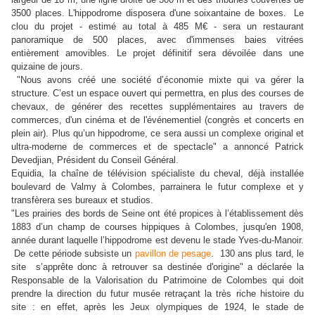
3500 places. L'hippodrome disposera d'une soixantaine de boxes. Le
clou du projet - estimé au total à 485 M€ - sera un restaurant
panoramique de 500 places, avec d'immenses baies vitrées
entièrement amovibles. Le projet définitif sera dévoilée dans une
quizaine de jours.
"Nous avons créé une société d’économie mixte qui va gérer la
structure. C’est un espace ouvert qui permettra, en plus des courses de
chevaux, de générer des recettes supplémentaires au travers de
commerces, d'un cinéma et de l'événementiel (congrès et concerts en
plein air). Plus qu’un hippodrome, ce sera aussi un complexe original et
ultra-moderne de commerces et de spectacle" a annoncé Patrick
Devedjian, Président du Conseil Général.
Equidia, la chaîne de télévision spécialiste du cheval, déjà installée
boulevard de Valmy à Colombes, parrainera le futur complexe et y
transfèrera ses bureaux et studios.
"Les prairies des bords de Seine ont été propices à l’établissement dès
1883 d’un champ de courses hippiques à Colombes, jusqu'en 1908,
année durant laquelle l’hippodrome est devenu le stade Yves-du-Manoir.
De cette période subsiste un
pavillon de pesage
. 130 ans plus tard, le
site s’apprête donc à retrouver sa destinée d'origine" a déclarée la
Responsable de la Valorisation du Patrimoine de Colombes qui doit
prendre la direction
du futur musée retraçant la très riche histoire du
site : en effet, après les Jeux olympiques de 1924,
le stade de