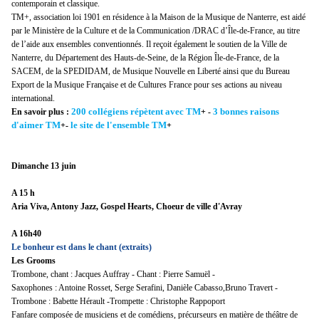
contemporain et classique.
TM+, association loi 1901 en résidence à la Maison de la Musique de Nanterre, est aidé
par le Ministère de la Culture et de la Communication /DRAC d’Île-de-France, au titre
de l’aide aux ensembles conventionnés. Il reçoit également le soutien de la Ville de
Nanterre, du Département des Hauts-de-Seine, de la Région Île-de-France, de la
SACEM, de la SPEDIDAM, de Musique Nouvelle en Liberté ainsi que du Bureau
Export de la Musique Française et de Cultures France pour ses actions au niveau
international.
200 collégiens répètent avec TM
3 bonnes raisons
En savoir plus :
+ -
d'aimer TM
le site de l'ensemble TM
+-
+
Dimanche 13 juin
A 15 h
Aria Viva, Antony Jazz, Gospel Hearts, Choeur de ville d'Avray
A 16h40
Le bonheur est dans le chant (extraits)
Les Grooms
Trombone, chant : Jacques Auffray - Chant : Pierre Samuël -
Saxophones : Antoine Rosset, Serge Serafini, Danièle Cabasso,Bruno Travert -
Trombone : Babette Hérault -Trompette : Christophe Rappoport
Fanfare composée de musiciens et de comédiens, précurseurs en matière de théâtre de