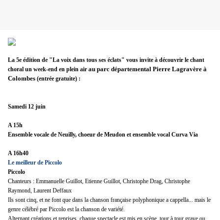
La 5e édition de "La voix dans tous ses éclats" vous invite à découvrir le chant
au parc départemental Pierre Lagravère à
choral un w
eek-end en plein air
Colombes
(entrée gratuite) :
Samedi 12 juin
A 15h
Ensemble vocale de Neuilly, choeur de Meudon et ensemble vocal Curva Via
A 16h40
Le meilleur de Piccolo
Piccolo
Chanteurs : Emmanuelle Guillot, Etienne Guillot, Christophe Drag, Christophe
Raymond, Laurent Deffaux
Ils sont cinq, et ne font que dans la chanson française polyphonique a cappella... mais le
genre célébré par Piccolo est la chanson de variété.
Alternant créations et reprises, chaque spectacle est mis en scène, tour à tour grave ou