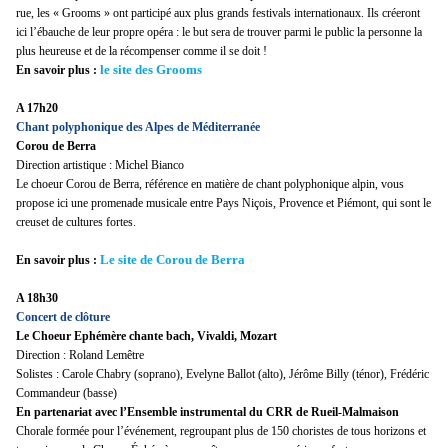
rue, les « Grooms » ont participé aux plus grands festivals internationaux. Ils créeront
ici l’ébauche de leur propre opéra : le but sera de trouver parmi le public la personne la
plus heureuse et de la récompenser comme il se doit !
le site des Grooms
En savoir plus :
A 17h20
Chant polyphonique des Alpes de Méditerranée
Corou de Berra
Direction artistique : Michel Bianco
Le choeur Corou de Berra, référence en matière de chant polyphonique alpin, vous
propose ici une promenade musicale entre Pays Niçois, Provence et Piémont, qui sont le
creuset de cultures fortes.
Le site de Corou de Berra
En savoir plus :
A 18h30
Concert de clôture
Le Choeur Ephémère chante bach, Vivaldi, Mozart
Direction : Roland Lemêtre
Solistes : Carole Chabry (soprano), Evelyne Ballot (alto), Jérôme Billy (ténor), Frédéric
Commandeur (basse)
En partenariat avec l’Ensemble instrumental du CRR de Rueil-Malmaison
Chorale formée pour l’événement, regroupant plus de 150 choristes de tous horizons et