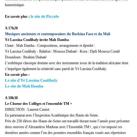
humoristique.
le site de Piccolo
En savoir plus :
A 17h20
Musiques anciennes et contemporaines du Burkina Faso et du Mali
Yé Lassina Coulibaly invite Mah Damba
Chant : Mah Damba - Compositions, arrangements et djembé :
Yé Lassina Coulibaly - Balafon : Moussa Diabaté - Kora : Djeli Moussa Condé
Doundoun : Ibrahim Diabaté
L’esthétique classique domine avec des instruments issus de la tradition africaine dont
s’imprègne également la créativité sans pareil de Yé Lassina Coulibaly.
En savoir plus :
Le site d'Yé Lassina Coulibaly
Le site de Mah Damba
A 18h30
Le Choeur des Collèges et l'ensemble TM +
DIRECTION : Laurent Cuniot
En partenariat avec l’Inspection Académique des Hauts-de-Seine.
Près de 250 élèves des Hauts-de-Seine ont travaillé durant toute l’année pour présenter
deux oeuvres d’Alexandros Markeas avec l’Ensemble TM+, qui s’est imposé ces
dernières années comme l’un des premiers ensembles français voués aux répertoires