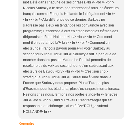
mot a été dans chacune de ses phrases.<br /> <br /> <br />
Nicolas Sarkozy a le devoir de s'adresser à tous les électeurs
français, comme François Hollande le fait également.<br />
<br /> <br /> A la différence de ce dernier, Sarkozy ne
s'adresse pas à eux en tentant de les convaincre avec son
programme; il s'adresse à eux en empruntant les thèmes des
dirigeants du Front National.<br /> <br /> <br /> Comment
peut-il en être arrivé là?<br /> <br /> <br /> Comment un
électeur de François Bayrou pourra-t-il voter Sarkozy au
second tour?<br /> <br /> <br /> Sarkozy a fait le pari que de
marcher dans les pas de Marine Le Pen lui permettra de
récolter plus de voix au second tour qu'en s'adressant aux
élécteurs de Bayrou.<br /> <br /> <br /> C'est son choix
stratégique.<br /> <br /> <br /> J'aurai mal à vivre dans la
France que Sarkozy nous propose. Plus d'Europe, plus
d'Erasmus pour les étudiants, plus d'échanges internationaux.
Restons chez nous, fermons nos portes et nos<br /> fenêtres.
<br /> <br /> <br /> Quid du travail ! C'est l'étranger qui est
responsable du chômage. j'ai voté BAYROU, je voterai
HOLLANDE<br />
Répondre