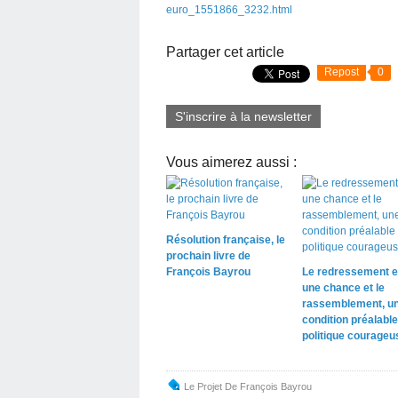
euro_1551866_3232.html
Partager cet article
Repost
0
S'inscrire à la newsletter
Vous aimerez aussi :
Résolution française, le
prochain livre de
François Bayrou
Le redressement e
une chance et le
rassemblement, u
condition préalable
politique courageu
Le Projet De François Bayrou