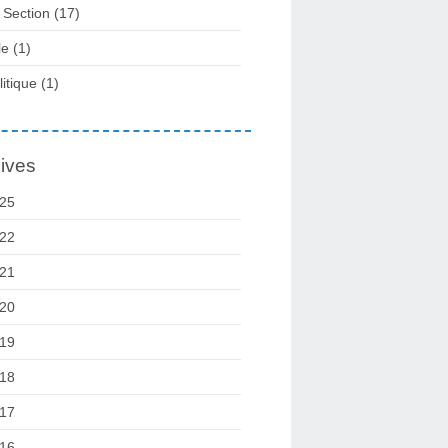
 Section
(17)
le
(1)
litique
(1)
ives
25
22
21
20
19
18
17
16