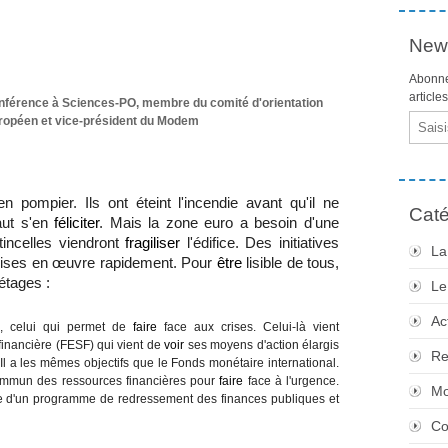
News
Abonne
article
onférence à Sciences-PO, membre du comité d'orientation
Email
ropéen et vice-président du Modem
en pompier. Ils ont éteint l'incendie avant qu'il ne
Caté
aut s'en
féliciter
. Mais la zone euro a besoin d'une
étincelles viendront
fragiliser
l'édifice. Des initiatives
La
ses en œuvre rapidement. Pour
être
lisible de tous,
étages :
Le
Ac
, celui qui permet de
faire
face aux crises. Celui-là vient
financière (FESF) qui vient de
voir
ses moyens d'action élargis
Re
Il a les mêmes objectifs que le Fonds monétaire international.
ommun des ressources financières pour
faire
face à l'urgence.
Mo
re d'un programme de redressement des finances publiques et
Co