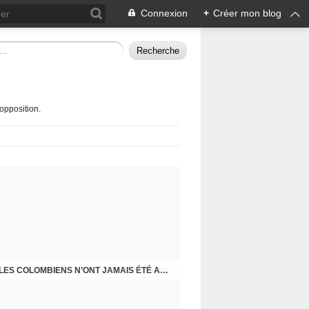
Connexion
+
Créer mon blog
opposition.
STOP BÉTON !
J-200 : BILAN DE FIN MANDAT DU MAIRE : LES COLOMBIENS N’ONT JAMAIS ÉTÉ AUSSI MAL TRAITÉS ET MÉPRISÉS