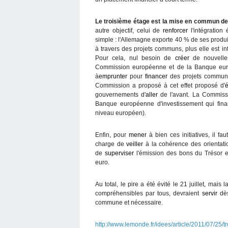
Le troisième étage est la mise en commun de
autre objectif, celui de
renforcer
l'intégration
simple : l'Allemagne exporte 40 % de ses produit
à travers des projets communs, plus elle est i
Pour cela, nul besoin de
créer
de nouvelles
Commission européenne et de la Banque europé
à
emprunter
pour
financer
des projets communs,
Commission a proposé à cet effet proposé d'
é
gouvernements d'
aller
de l'avant. La Commiss
Banque européenne d'investissement qui finan
niveau européen).
Enfin, pour
mener
à bien ces initiatives, il f
charge de
veiller
à la cohérence des orientatio
de
superviser
l'émission des bons du Trésor e
euro.
Au total, le pire a été évité le 21 juillet, mai
compréhensibles par tous, devraient
servir
dès
commune et nécessaire.
http://www.lemonde.fr/idees/article/2011/07/25/t