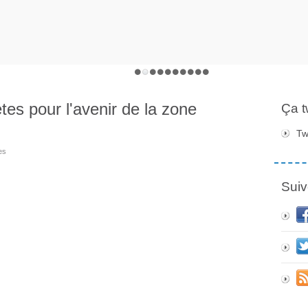
tes pour l'avenir de la zone
Ça 
Tw
es
Suiv