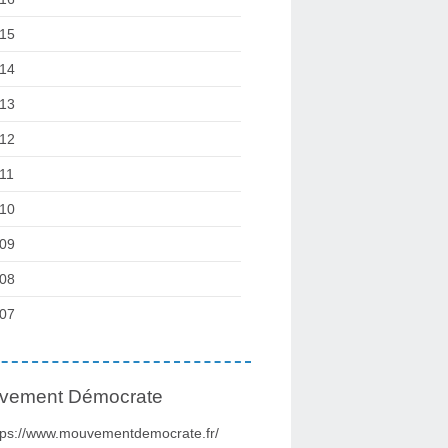
15
14
13
12
11
10
09
08
07
vement Démocrate
tps://www.mouvementdemocrate.fr/