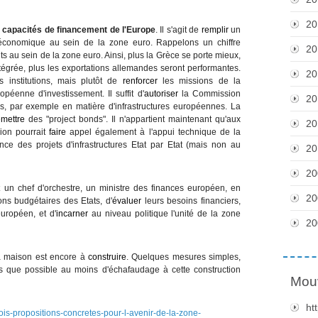
20
 capacités de financement de l'Europe
. Il s'agit de
remplir
un
 économique au sein de la zone euro. Rappelons un chiffre
20
s au sein de la zone euro. Ainsi, plus la Grèce se porte mieux,
ntégrée, plus les exportations allemandes seront performantes.
20
 institutions, mais plutôt de
renforcer
les missions de la
enne d'investissement. Il suffit d'
autoriser
la Commission
20
 par exemple en matière d'infrastructures européennes. La
mettre
des "project bonds". Il n'appartient maintenant qu'aux
20
ion pourrait
faire
appel également à l'appui technique de la
ce des projets d'infrastructures Etat par Etat (mais non au
20
20
aut un chef d'orchestre, un ministre des finances européen, en
20
ns budgétaires des Etats, d'
évaluer
leurs besoins financiers,
uropéen, et d'
incarner
au niveau politique l'unité de la zone
20
s la maison est encore à
construire
. Quelques mesures simples,
 que possible au moins d'échafaudage à cette construction
Mou
ht
rois-propositions-concretes-pour-l-avenir-de-la-zone-