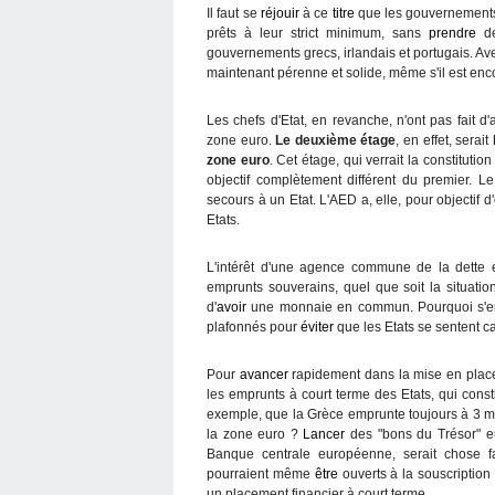
Il faut se
réjouir
à ce
titre
que les gouvernements
prêts à leur strict minimum, sans
prendre
de
gouvernements grecs, irlandais et portugais. Avec l
maintenant pérenne et solide, même s'il est enco
Les chefs d'Etat, en revanche, n'ont pas fait d'
zone euro.
Le deuxième étage
, en effet, serait
zone euro
. Cet étage, qui verrait la constitut
objectif complètement différent du premier. 
secours à un Etat. L'AED a, elle, pour objectif d'
Etats.
L'intérêt d'une agence commune de la dette 
emprunts souverains, quel que soit la situatio
d'
avoir
une monnaie en commun. Pourquoi s'en
plafonnés pour
éviter
que les Etats se sentent c
Pour
avancer
rapidement dans la mise en place 
les emprunts à court terme des Etats, qui const
exemple, que la Grèce emprunte toujours à 3 mo
la zone euro ?
Lancer
des "bons du Trésor" eu
Banque centrale européenne, serait chose f
pourraient même
être
ouverts à la souscription
un placement financier à court terme.