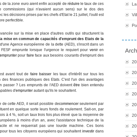
 de la zone euro aient enfin accepté de
réduire
le taux de ces
La
 commissions (qui n'avaient aucun sens) sur le dos des
Vil
es décisions prises par les chefs d'Etat le 21 juillet, l'outil est
re perfectible.
Po
avancée sur la mise en place d'autres outils qui structurent la
la mise en commun de capacités d'emprunt des Etats de la
ion d'une Agence européenne de la dette (AED), s'inscrit dans un
Arch
Le FESF emprunte lorsque l'urgence le requiert pour
venir
en
emprunter
pour
faire
face aux besoins courants d'emprunt des
20
20
est avant tout de
faire
baisser
les taux d'intérêt sur tous les
n des finances publiques des Etats. C'est l'un des avantages
20
 passer ? Les emprunts de l'AED doivent
être
bien entendu
apables d'
emprunter
autant qu'ils le souhaitent.
20
de cette AED, il serait possible de
commencer
seulement par
20
ituent en quelque sorte leurs fonds de roulement. Sait-on, par
is à 4 %, soit un taux trois fois plus élevé que la moyenne de
20
ropéens à moins d'un an, avec l'assistance technique de la
acile et ne requerrait pas une lourde machine. Ces bons
20
 pour tous les citoyens européens qui souhaitent
investir
dans
20