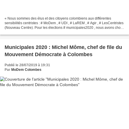
« Nous sommes des élus et des citoyens colombiens aux différentes
sensibilités centristes : # MoDem , # UDI , # LaREM , # Agir , # LesCentristes
(Nouveau Centre). Pour les élections # municipales2020 , nous avons choisi
de soutenir la candidature de @Nicole_Goueta...
Municipales 2020 : Michel Môme, chef de file du
Mouvement Démocrate à Colombes
Publié le 28/07/2019 à 19:31
Par
MoDem Colombes