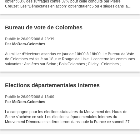
obtient 63% des suffrages contre 37% pour celle conduite par Pierre
Creuzet. Les "Démocrates en action" obtiendraient 5 ou 4 sièges dans la
Présidence Collégiale contre 2 ou 3...
Bureau de vote de Colombes
Publié le 26/09/2008 à 23:39
Par
MoDem-Colombes
Au millier d'électeurs attendus ce jour de 10h00 à 18h00. Le Bureau de Vote
de Colombes est situé au 18, rue Rouget de Lisle. Il concerne les communes
suivantes : Asnières sur Seine ; Bois Colombes ; Clichy ; Colombes ;
Courbevoie ; Gennevilliers La Garenne...
Elections départementales internes
Publié le 26/09/2008 à 13:00
Par
MoDem-Colombes
La campagne pour les élections statutaires du Mouvement des Hauts de
Seine s’achève ce soir. Les élections départementales internes du
Mouvement Démocrate se dérouleront dans toute la France ce samedi 27
septembre, de 10h00 à 18h00, sans interruption....