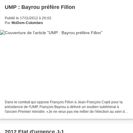
UMP : Bayrou préfère Fillon
Publié le 17/11/2012 à 20:02
Par
MoDem-Colombes
Dans le combat qui oppose François Fillon à Jean-François Copé pour la
présidence de l'UMP, François Bayrou a délivré un soutien subliminal à
l'ancien Premier ministre. «Je ne veux pas me mêler de l'élection au sein de
l'UMP parce que ce n'est pas ma...
2012 Etat d'urgence J-1