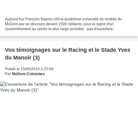
Aujourd’hui François Bayrou clôt la quatrième université de rentrée du
MoDem par un discours devant 1500 militants, sous le signe d'un
rassemblement au centre le plus large possible : pas d'ouverture-
débauchage à la Sarkozy, pas de ralliement socialiste...
Vos témoignages sur le Racing et le Stade Yves
du Manoir (3)
Publié le 15/05/2010 à 23:00
Par
MoDem-Colombes