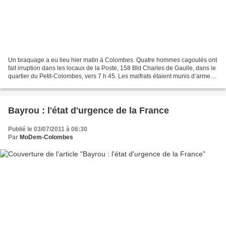
Un braquage a eu lieu hier matin à Colombes. Quatre hommes cagoulés ont
fait irruption dans les locaux de la Poste, 158 Bld Charles de Gaulle, dans le
quartier du Petit-Colombes, vers 7 h 45. Les malfrats étaient munis d’armes
de poing et de bombes lacrymogène...
Bayrou : l'état d'urgence de la France
Publié le 03/07/2011 à 06:30
Par
MoDem-Colombes