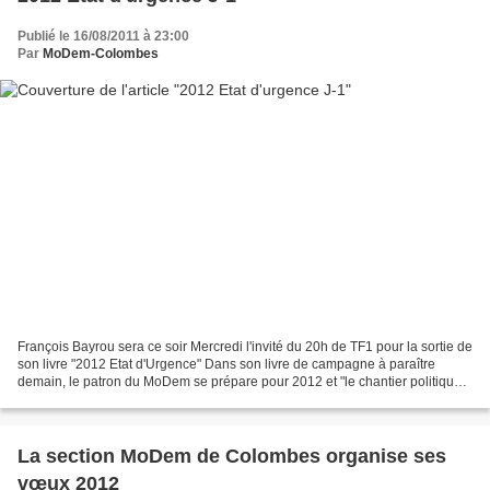
Publié le 16/08/2011 à 23:00
Par
MoDem-Colombes
François Bayrou sera ce soir Mercredi l'invité du 20h de TF1 pour la sortie de
son livre "2012 Etat d'Urgence" Dans son livre de campagne à paraître
demain, le patron du MoDem se prépare pour 2012 et "le chantier politique
le plus impressionnant du siècle"....
La section MoDem de Colombes organise ses
vœux 2012