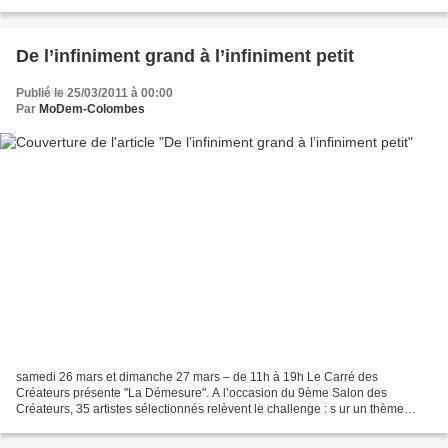
s’accommodent du monde comme il est,...
De l’infiniment grand à l’infiniment petit
Publié le 25/03/2011 à 00:00
Par
MoDem-Colombes
samedi 26 mars et dimanche 27 mars – de 11h à 19h Le Carré des
Créateurs présente "La Démesure". A l’occasion du 9ème Salon des
Créateurs, 35 artistes sélectionnés relèvent le challenge : s ur un thème
imposé, ils développent leur vision "de l’infiniment...