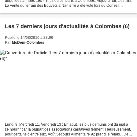
début des années 1907. Plus de cent ans à Colombes. Aujourd’hui, c’est fini.
La vente du terrain des Bouvets à Nanterre a été voté lors du Conseil
Municipal de Puteaux vendredi...
Les 7 derniers jours d'actualités à Colombes (6)
Publié le 14/08/2010 à 23:00
Par
MoDem-Colombes
Lundi 9, Mercredi 11, Vendredi 13 : En août, les plus démunis ont du mal à
se nourrir car la plupart des associations caritatives ferment. Heureusement,
pour certains d'entre eux, Août Secours Alimentaire 92 prend le relais. . Des