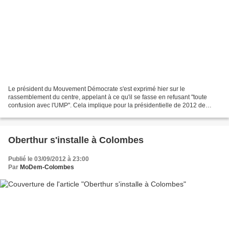
Le président du Mouvement Démocrate s'est exprimé hier sur le
rassemblement du centre, appelant à ce qu'il se fasse en refusant "toute
confusion avec l'UMP". Cela implique pour la présidentielle de 2012 de
n'avoir "qu'un seul courant politique", "un seul...
Oberthur s'installe à Colombes
Publié le 03/09/2012 à 23:00
Par
MoDem-Colombes