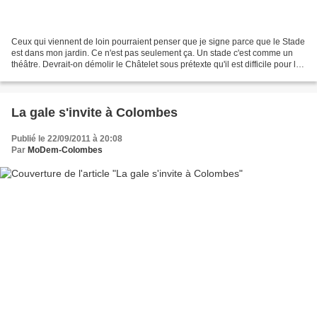
Ceux qui viennent de loin pourraient penser que je signe parce que le Stade
est dans mon jardin. Ce n'est pas seulement ça. Un stade c'est comme un
théâtre. Devrait-on démolir le Châtelet sous prétexte qu'il est difficile pour les
spectateurs de se garer...
La gale s'invite à Colombes
Publié le 22/09/2011 à 20:08
Par
MoDem-Colombes