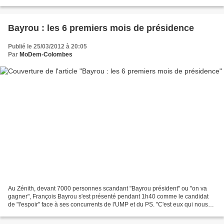
campagne présidentielle de François...
Bayrou : les 6 premiers mois de présidence
Publié le 25/03/2012 à 20:05
Par
MoDem-Colombes
Au Zénith, devant 7000 personnes scandant "Bayrou président" ou "on va
gagner", François Bayrou s'est présenté pendant 1h40 comme le candidat
de "l'espoir" face à ses concurrents de l'UMP et du PS. "C'est eux qui nous
ont conduits là où nous sommes, ils...