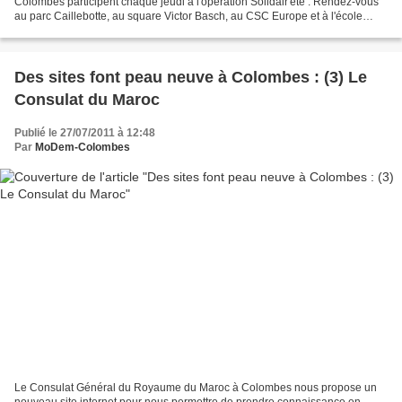
Colombes participent chaque jeudi à l'opération Solidair'été : Rendez-vous
au parc Caillebotte, au square Victor Basch, au CSC Europe et à l'école
Charles Péguy, le jeudi de 16h à 18h30....
Des sites font peau neuve à Colombes : (3) Le
Consulat du Maroc
Publié le 27/07/2011 à 12:48
Par
MoDem-Colombes
Le Consulat Général du Royaume du Maroc à Colombes nous propose un
nouveau site internet pour nous permettre de prendre connaissance en