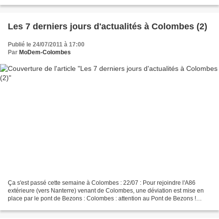
tous, à travers des expériences étonnantes...
Les 7 derniers jours d'actualités à Colombes (2)
Publié le 24/07/2011 à 17:00
Par
MoDem-Colombes
Ça s'est passé cette semaine à Colombes : 22/07 : Pour rejoindre l'A86
extérieure (vers Nanterre) venant de Colombes, une déviation est mise en
place par le pont de Bezons : Colombes : attention au Pont de Bezons !
20/07 : La Mairie vient de délivrer...