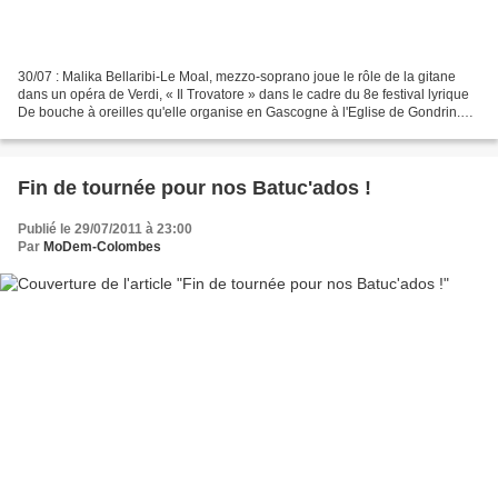
30/07 : Malika Bellaribi-Le Moal, mezzo-soprano joue le rôle de la gitane
dans un opéra de Verdi, « Il Trovatore » dans le cadre du 8e festival lyrique
De bouche à oreilles qu'elle organise en Gascogne à l'Eglise de Gondrin.
Elle est associée à des chanteurs...
Fin de tournée pour nos Batuc'ados !
Publié le 29/07/2011 à 23:00
Par
MoDem-Colombes