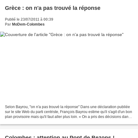
Grèce : on n'a pas trouvé la réponse
Publié le 23/07/2011 à 00:39
Par
MoDem-Colombes
Selon Bayrou, "on n'a pas trouvé la réponse" Dans une déclaration publiée
sur le site Web du parti centriste, François Bayrou estime qu'il s'agit d'un bon
plan provisoire mais qu'il faut aller plus loin. « On a pris des décisions dans
la douleur qui donneront...
Colombes : attention au Pont de Bezons !