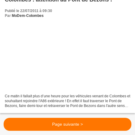
Publié le 22/07/2011 à 09:30
Par
MoDem-Colombes
Ce matin il fallait plus d’une heure pour les véhicules venant de Colombes et
souhaitant rejoindre l'A86 extérieure ! En effet il faut traverser le Pont de
Bezons, faire demi-tour et retraverser le Pont de Bezons dans l'autre sens
pour acccéder à l'A86...
Page suivante >