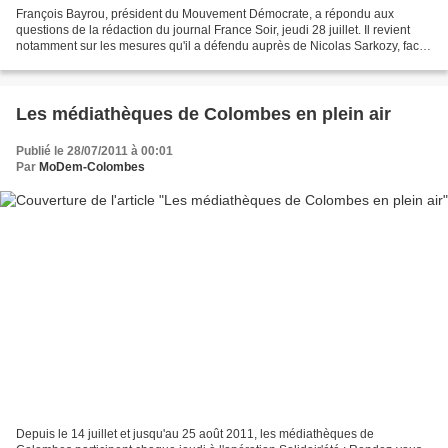
François Bayrou, président du Mouvement Démocrate, a répondu aux
questions de la rédaction du journal France Soir, jeudi 28 juillet. Il revient
notamment sur les mesures qu'il a défendu auprès de Nicolas Sarkozy, face
à la crise de la zone Euro. F rance-Soir....
Les médiathèques de Colombes en plein air
Publié le 28/07/2011 à 00:01
Par
MoDem-Colombes
Depuis le 14 juillet et jusqu'au 25 août 2011, les médiathèques de