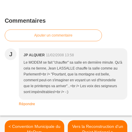
Commentaires
Ajouter un commentaire
J
JP ALQUIER
11/02/2008 13:58
Le MODEM se fait "chauffer" sa salle en dernière minute. Qu'à
cela ne tienne, Jean LASSALLE chauffe la salle comme au
Parlement!<br /> "Pourtant, que la montagne est belle,
comment peut-on s'imaginer en voyant un vol d'hirondelle
que le printemps va arriver"...<br /> Les voix des seigneurs
sont impénétrables!<br /> -:)
Répondre
< Convention Municipale du
Vers la Reconstruction d'un