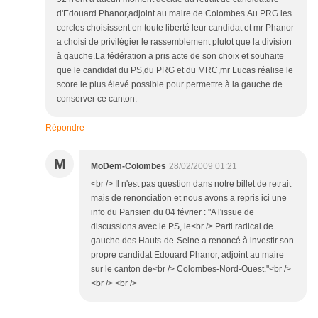
d'Edouard Phanor,adjoint au maire de Colombes.Au PRG les
cercles choisissent en toute liberté leur candidat et mr Phanor
a choisi de privilégier le rassemblement plutot que la division
à gauche.La fédération a pris acte de son choix et souhaite
que le candidat du PS,du PRG et du MRC,mr Lucas réalise le
score le plus élevé possible pour permettre à la gauche de
conserver ce canton.
Répondre
M
MoDem-Colombes
28/02/2009 01:21
<br /> Il n'est pas question dans notre billet de retrait
mais de renonciation et nous avons a repris ici une
info du Parisien du 04 février : "A l'issue de
discussions avec le PS, le<br /> Parti radical de
gauche des Hauts-de-Seine a renoncé à investir son
propre candidat Edouard Phanor, adjoint au maire
sur le canton de<br /> Colombes-Nord-Ouest."<br />
<br /> <br />