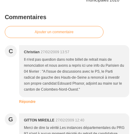
Commentaires
Ajouter un commentaire
C
Christian
27/02/2009 13:57
Il n'est pas question dans notre billet de retrait mais de
renonciation et nous avons a repris ici une info du Parisien du
04 février : "A l'issue de discussions avec le PS, le Parti
radical de gauche des Hauts-de-Seine a renoncé à investir
son propre candidat Edouard Phanor, adjoint au maire sur le
canton de Colombes-Nord-Ouest."
Répondre
G
GITTON MIREILLE
27/02/2009 12:40
Merci de dire la vérité.Les instances départementales du PRG
92 n'ont à aucun moment décidé du retrait de candidature