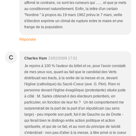
affirmé le contraire, ce sont les rumeurs qui ....... et que je mets
au conditionnel naturellement. Enfin, la lettre d'un certain
"Nordine " à propos du 19 mars 1962 prévu le 7 mars, veille
d'élection exprime un climat de rupture entre le maire et une
frange de la population.
Répondre
C
Charles Ham
23/02/2009 17:01
Je rejoins à 100 % l'auteur du billet et ce, pour l'avoir constaté
de mes yeux vus, quant au fait que le candidat des Verts
distribuait ses tracts, à la sortie de la messe et ce, devant
l'église (catholique) du Sacré-Coeur (ave. G. Péri). Rien ni
personne devant l'église évagélique (protestante) située juste
à côté : M. Sarkis ciblerait-il des électeurs potentiels, en
particulier, en fonction de leur foi ? Un tel comportement me
surprendrait de la part de la part d'un républicain (au sens
large) - peu importe son parti, fut-il de Gauche ou de Droite -
qui ferait bien le distingo entre action politique et action
spirituelle, et qui de ce fait, et au nom du principe de laïcité
s'interdirait - non pas d'aller à la messe, à titre privé si le coeur