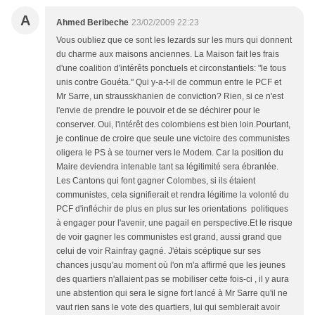
A
Ahmed Beribeche
23/02/2009 22:23
Vous oubliez que ce sont les lezards sur les murs qui donnent
du charme aux maisons anciennes. La Maison fait les frais
d'une coalition d'intérêts ponctuels et circonstantiels: "le tous
unis contre Gouéta." Qui y-a-t-il de commun entre le PCF et
Mr Sarre, un strausskhanien de conviction? Rien, si ce n'est
l'envie de prendre le pouvoir et de se déchirer pour le
conserver. Oui, l'intérêt des colombiens est bien loin.Pourtant,
je continue de croire que seule une victoire des communistes
oligera le PS à se tourner vers le Modem. Car la position du
Maire deviendra intenable tant sa légitimité sera ébranlée.
Les Cantons qui font gagner Colombes, si ils étaient
communistes, cela signifierait et rendra légitime la volonté du
PCF d'infléchir de plus en plus sur les orientations politiques
à engager pour l'avenir, une pagail en perspective.Et le risque
de voir gagner les communistes est grand, aussi grand que
celui de voir Rainfray gagné. J'étais scéptique sur ses
chances jusqu'au moment où l'on m'a affirmé que les jeunes
des quartiers n'allaient pas se mobiliser cette fois-ci , il y aura
une abstention qui sera le signe fort lancé à Mr Sarre qu'il ne
vaut rien sans le vote des quartiers, lui qui semblerait avoir