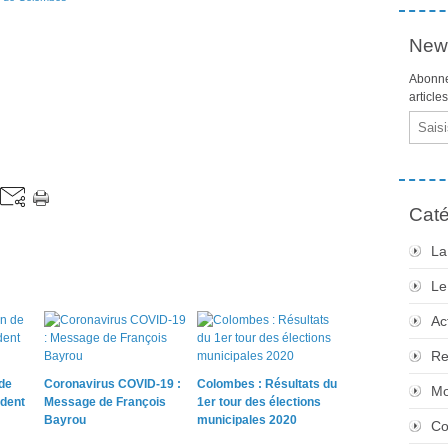
News
Abonne
article
Email
Caté
La
Le
Ac
Re
de
Coronavirus COVID-19 :
Colombes : Résultats du
Mo
dent
Message de François
1er tour des élections
Bayrou
municipales 2020
Co