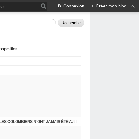
Connexion
+
Créer mon blog
opposition.
STOP BÉTON !
J-200 : BILAN DE FIN MANDAT DU MAIRE : LES COLOMBIENS N’ONT JAMAIS ÉTÉ AUSSI MAL TRAITÉS ET MÉPRISÉS