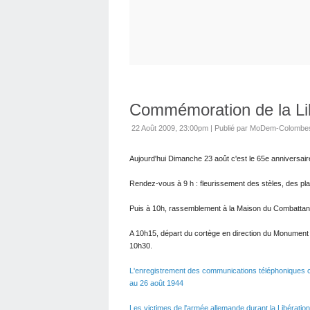
Commémoration de la Li
22 Août 2009, 23:00pm
|
Publié par MoDem-Colombe
Aujourd'hui Dimanche 23 août c'est le 65e anniversai
Rendez-vous à 9 h : fleurissement des stèles, des plaq
Puis à 10h, rassemblement à la Maison du Combattant
A 10h15, départ du cortège en direction du Monument d
10h30.
L'enregistrement des communications téléphoniques c
au 26 août 1944
Les victimes de l'armée allemande durant la Libérati