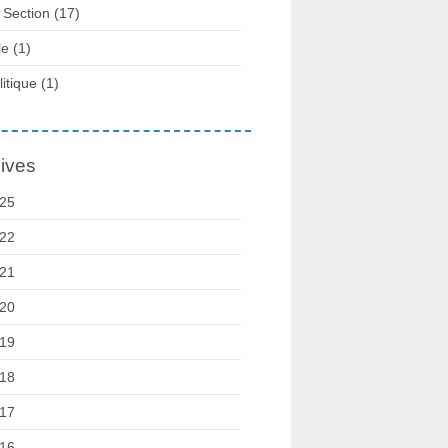
 Section
(17)
le
(1)
litique
(1)
ives
25
22
21
20
19
18
17
16