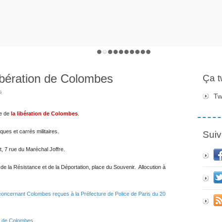
bération de Colombes
Ça 
s
Tw
re de
la libération de Colombes
.
ues et carrés militaires.
Suiv
, 7 rue du Maréchal Joffre.
e la Résistance et de la Déportation, place du Souvenir. Allocution à
oncernant Colombes reçues à la Préfecture de Police de Paris du 20
on de Colombes