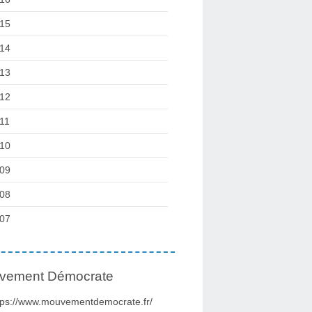
15
14
13
12
11
10
09
08
07
vement Démocrate
tps://www.mouvementdemocrate.fr/