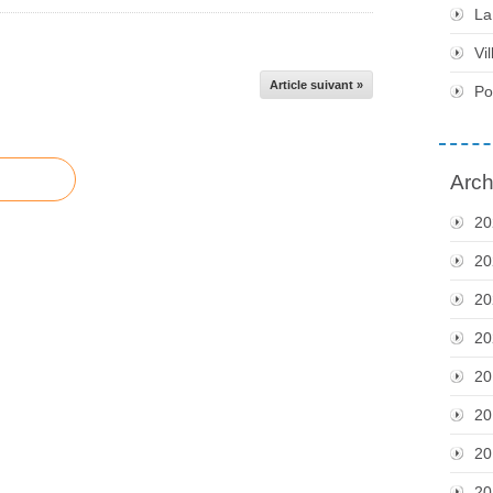
La
Vil
Article suivant »
Po
Arch
20
20
20
20
20
20
20
20