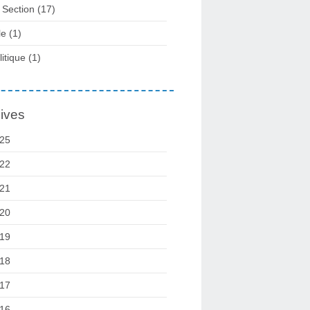
 Section
(17)
le
(1)
litique
(1)
ives
25
22
21
20
19
18
17
16