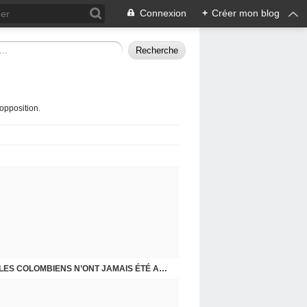
Connexion
+
Créer mon blog
opposition.
STOP BÉTON !
J-200 : BILAN DE FIN MANDAT DU MAIRE : LES COLOMBIENS N’ONT JAMAIS ÉTÉ AUSSI MAL TRAITÉS ET MÉPRISÉS