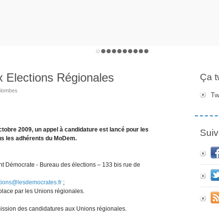
x Elections Régionales
Ça 
olombes
Tw
tobre 2009, un appel à candidature est lancé pour les
Suiv
ous les adhérents du MoDem.
nt Démocrate - Bureau des élections – 133 bis rue de
tions@lesdemocrates.fr
;
 place par les Unions régionales.
mission des candidatures aux Unions régionales.