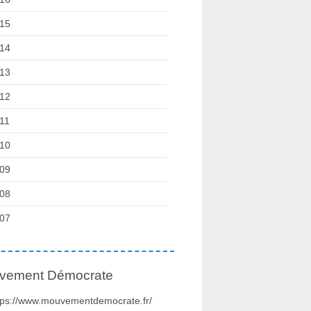
15
14
13
12
11
10
09
08
07
vement Démocrate
tps://www.mouvementdemocrate.fr/