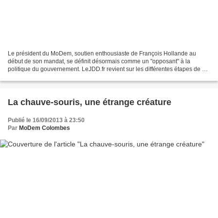
Le président du MoDem, soutien enthousiaste de François Hollande au
début de son mandat, se définit désormais comme un "opposant" à la
politique du gouvernement. LeJDD.fr revient sur les différentes étapes de ce
revirement. Les choses sont désormais très...
La chauve-souris, une étrange créature
Publié le 16/09/2013 à 23:50
Par
MoDem Colombes