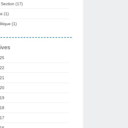
 Section
(17)
le
(1)
litique
(1)
ives
25
22
21
20
19
18
17
16