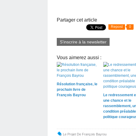
Partager cet article
Repost
0
S'inscrire à la newsletter
Vous aimerez aussi :
Résolution française, le
prochain livre de
François Bayrou
Le redressement e
une chance et le
rassemblement, u
condition préalable
politique courageu
Le Projet De François Bayrou