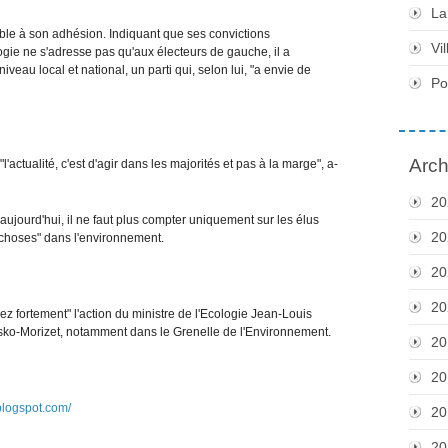
La
ble à son adhésion. Indiquant que ses convictions
Vil
logie ne s'adresse pas qu'aux électeurs de gauche, il a
veau local et national, un parti qui, selon lui, "a envie de
Po
Arch
"l'actualité, c'est d'agir dans les majorités et pas à la marge", a-
20
aujourd'hui, il ne faut plus compter uniquement sur les élus
20
s choses" dans l'environnement.
20
20
ez fortement" l'action du ministre de l'Ecologie Jean-Louis
iusko-Morizet, notamment dans le Grenelle de l'Environnement.
20
20
blogspot.com/
20
20