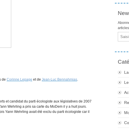
News
Abonne
article
Email
Caté
La
s de
Corinne Lepage
et de
Jean-Luc Bennahmias
.
Le
Ac
rts et candidat du parti écologiste aux législatives de 2007
Re
ann Wehrling a pris sa carte du MoDem il y a huit jours.
s Yann Wehrling avait été exclu du parti écologiste car il
Mo
Co