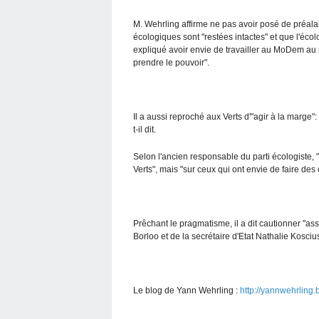
M. Wehrling affirme ne pas avoir posé de préala
écologiques sont "restées intactes" et que l'éco
expliqué avoir envie de travailler au MoDem au ni
prendre le pouvoir".
Il a aussi reproché aux Verts d'"agir à la marge": 
t-il dit.
Selon l'ancien responsable du parti écologiste, "
Verts", mais "sur ceux qui ont envie de faire de
Prêchant le pragmatisme, il a dit cautionner "ass
Borloo et de la secrétaire d'Etat Nathalie Kosc
Le blog de Yann Wehrling :
http://yannwehrling.