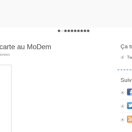
 carte au MoDem
Ça 
lombes
Tw
Suiv