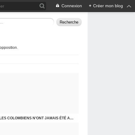
Connexion
+
Créer mon blog
opposition.
STOP BÉTON !
J-200 : BILAN DE FIN MANDAT DU MAIRE : LES COLOMBIENS N’ONT JAMAIS ÉTÉ AUSSI MAL TRAITÉS ET MÉPRISÉS