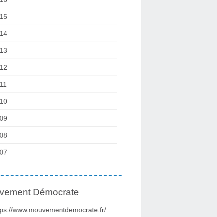
15
14
13
12
11
10
09
08
07
vement Démocrate
tps://www.mouvementdemocrate.fr/