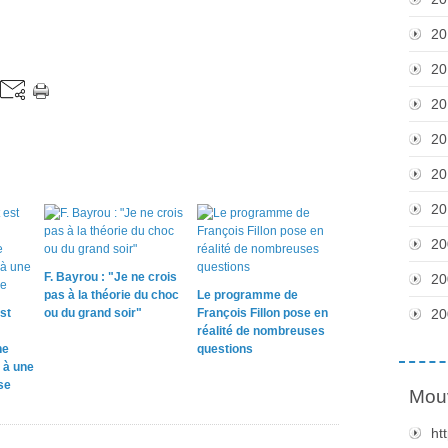
20
20
20
20
20
20
20
F. Bayrou : "Je ne crois
20
pas à la théorie du choc
Le programme de
st
ou du grand soir"
François Fillon pose en
20
réalité de nombreuses
ne
questions
 à une
se
Mou
ht