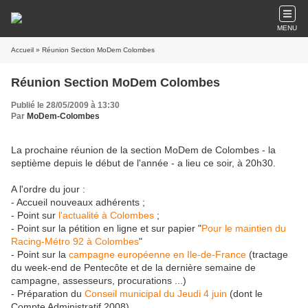
MENU
Accueil
» Réunion Section MoDem Colombes
Réunion Section MoDem Colombes
Publié le 28/05/2009 à 13:30
Par
MoDem-Colombes
La prochaine réunion de la section MoDem de Colombes - la
septième depuis le début de l'année - a lieu ce soir, à 20h30.
A l'ordre du jour :
- Accueil nouveaux adhérents ;
- Point sur
l'actualité à Colombes
;
- Point sur la pétition en ligne et sur papier "
Pour le maintien du
Racing-Métro 92 à Colombes
"
- Point sur la
campagne européenne en Ile-de-France
(tractage
du week-end de Pentecôte et de la dernière semaine de
campagne, assesseurs, procurations ...)
- Préparation du
Conseil municipal du Jeudi 4 juin
(dont le
Compte Administratif 2008)