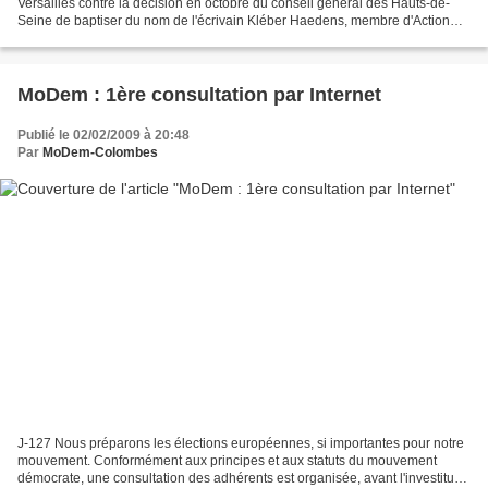
Versailles contre la décision en octobre du conseil général des Hauts-de-
Seine de baptiser du nom de l'écrivain Kléber Haedens, membre d'Action
française, un futur collège de La Garenne-Colombes,...
MoDem : 1ère consultation par Internet
Publié le 02/02/2009 à 20:48
Par
MoDem-Colombes
J-127 Nous préparons les élections européennes, si importantes pour notre
mouvement. Conformément aux principes et aux statuts du mouvement
démocrate, une consultation des adhérents est organisée, avant l'investiture