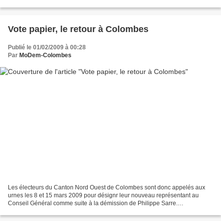
définitive de nos candidats. Elle...
Vote papier, le retour à Colombes
Publié le 01/02/2009 à 00:28
Par
MoDem-Colombes
Les électeurs du Canton Nord Ouest de Colombes sont donc appelés aux
urnes les 8 et 15 mars 2009 pour désignr leur nouveau représentant au
Conseil Général comme suite à la démission de Philippe Sarre.
Conformément à son programme, la municipalité vient...