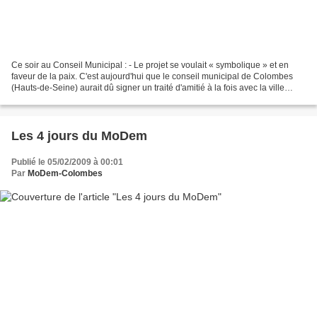
Ce soir au Conseil Municipal : - Le projet se voulait « symbolique » et en
faveur de la paix. C'est aujourd'hui que le conseil municipal de Colombes
(Hauts-de-Seine) aurait dû signer un traité d'amitié à la fois avec la ville
israélienne de Saint-Jean-d'Acre...
Les 4 jours du MoDem
Publié le 05/02/2009 à 00:01
Par
MoDem-Colombes