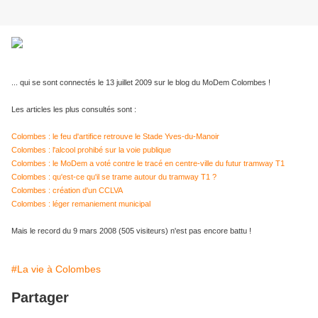
... qui se sont connectés le 13 juillet 2009 sur le blog du MoDem Colombes !
Les articles les plus consultés sont :
Colombes : le feu d'artifice retrouve le Stade Yves-du-Manoir
Colombes : l'alcool prohibé sur la voie publique
Colombes : le MoDem a voté contre le tracé en centre-ville du futur tramway T1
Colombes : qu'est-ce qu'il se trame autour du tramway T1 ?
Colombes : création d'un CCLVA
Colombes : léger remaniement municipal
Mais le record du 9 mars 2008 (505 visiteurs) n'est pas encore battu !
#La vie à Colombes
Partager